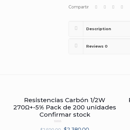
de
Compartir
200
unidades
Confirmar
Description
Stock
quantity
Reviews
0
Resistencias Carbón 1/2W
ON SALE
270Ω+-5% Pack de 200 unidades
Confirmar stock
Rated
$
2,380.00