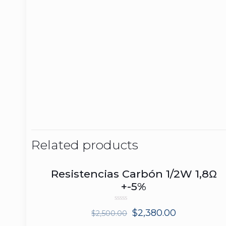
Related products
Resistencias Carbón 1/2W 1,8Ω
ON SALE
+-5%
Rated
$
2,380.00
$
2,500.00
0
out