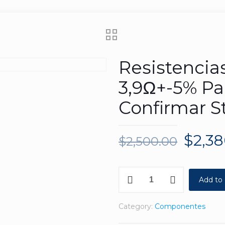
Resistencia
3,9Ω+-5% Pa
Confirmar S
$
2,3
$
2,500.00
Resistencias
Add to 
Carbón
1/2W
Category:
Componentes
3,9Ω+-5%
Pack