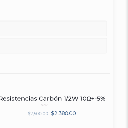
Resistencias Carbón 1/2W 10Ω+-5%
ON SALE
Rated
$
2,380.00
$
2,500.00
0
out
of
5