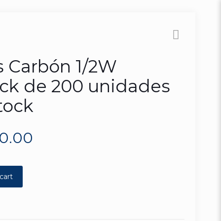
s Carbón 1/2W
ck de 200 unidades
tock
80.00
cart