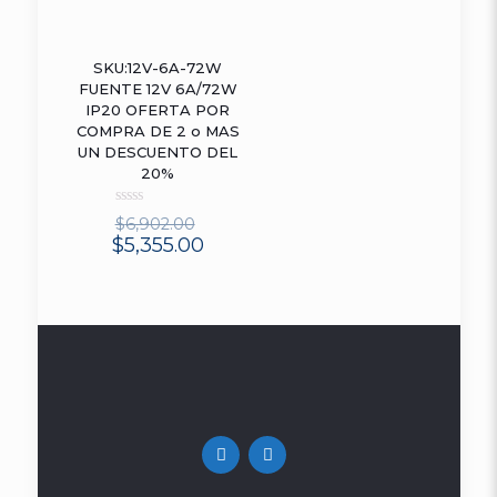
out
of
5
SKU:12V-6A-72W
ON SALE
FUENTE 12V 6A/72W
IP20 OFERTA POR
COMPRA DE 2 o MAS
UN DESCUENTO DEL
20%
Rated
$
6,902.00
0
$
5,355.00
out
of
5