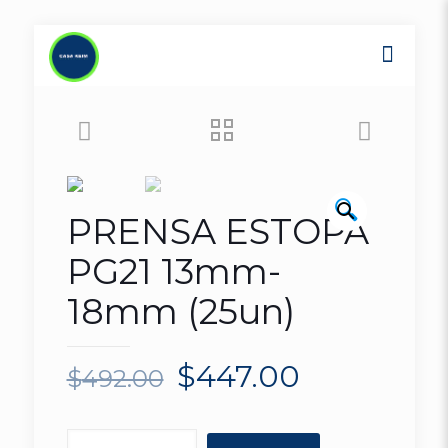
🔍
ON SALE
PRENSA ESTOPA
PG21 13mm-
18mm (25un)
$
447.00
$
492.00
PRENSA