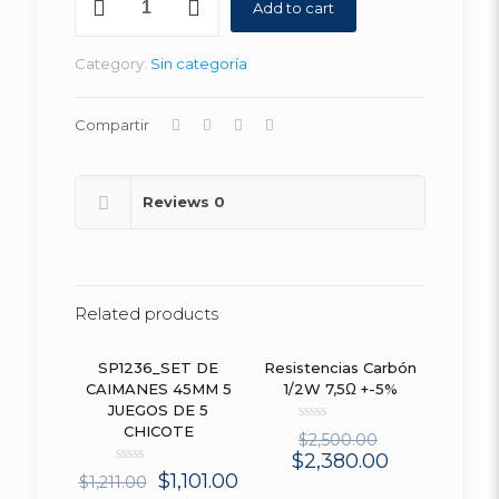
Add to cart
ESTOPA
PG21
13mm-
Category:
Sin categoría
18mm
(25un)
quantity
Compartir
Reviews
0
Related products
SP1236_SET DE
Resistencias Carbón
ON SALE
ON SALE
CAIMANES 45MM 5
1/2W 7,5Ω +-5%
JUEGOS DE 5
CHICOTE
Rated
$
2,500.00
0
$
2,380.00
out
Rated
$
1,101.00
$
1,211.00
of
0
5